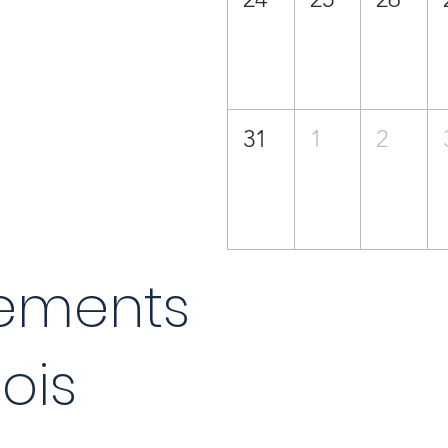
31
1
2
ements
ois