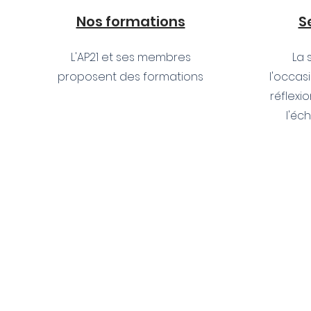
Nos formations
S
L'AP21 et ses membres
La 
proposent des formations
l'occas
réflexi
l'éc