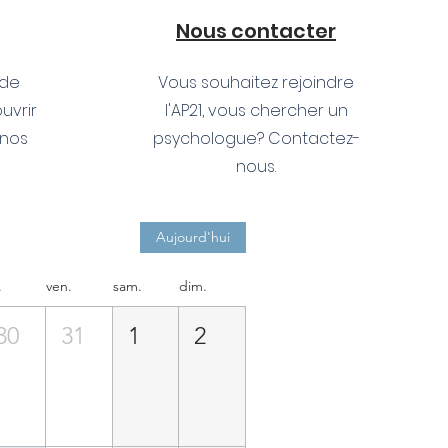
Nous contacter
 de
Vous souhaitez rejoindre
ouvrir
l'AP21, vous chercher un
 nos
psychologue? Contactez-
nous.
Aujourd'hui
.
ven.
sam.
dim.
30
31
1
2