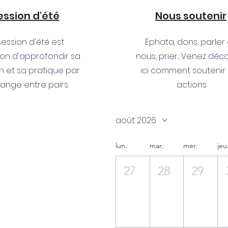
ession d'été
Nous soutenir
session d'été est
Ephata, dons, parler
ion d'approfondir sa
nous, prier... Venez déc
on et sa pratique par
ici comment soutenir
hange entre pairs.
actions
août 2026
lun.
mar.
mer.
jeu
27
28
29