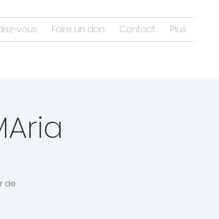
dez-vous
Faire un don
Contact
Plus
MAria
r de