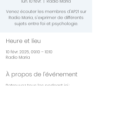
lun. 10 févr.
  |  
Radio Maria
Venez écouter les membres d'AP21 sur
Radio Maria, s'exprimer de différents
sujets entre foi et psychologie.
Heure et lieu
10 févr. 2025, 09:10 – 10:10
Radio Maria
À propos de l'événement
Retrouvez tous les podcast ici : 
https://www.ap21.fr/radio-maria
Partager cet événement