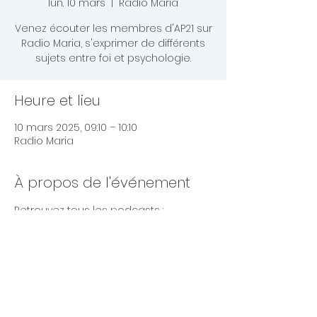
lun. 10 mars
  |  
Radio Maria
Venez écouter les membres d'AP21 sur
Radio Maria, s'exprimer de différents
sujets entre foi et psychologie.
Heure et lieu
10 mars 2025, 09:10 – 10:10
Radio Maria
À propos de l'événement
Retrouvez tous les podcasts : 
https://www.ap21.fr/radio-maria
Partager cet événement