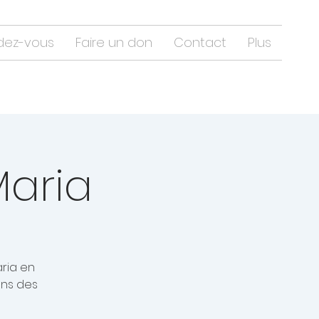
dez-vous
Faire un don
Contact
Plus
Maria
aria en
ons des